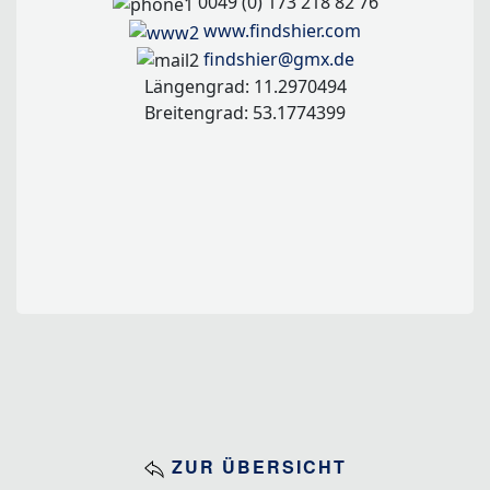
0049 (0) 173 218 82 76
www.findshier.com
findshier@gmx.de
Längengrad: 11.2970494
Breitengrad: 53.1774399
ZUR ÜBERSICHT