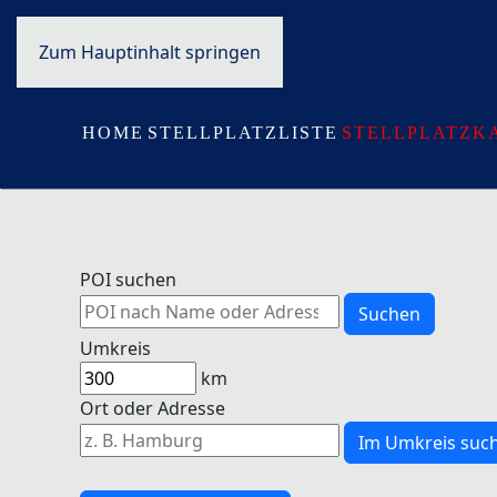
Zum Hauptinhalt springen
HOME
STELLPLATZLISTE
STELLPLATZK
POI suchen
Suchen
Umkreis
km
Ort oder Adresse
Im Umkreis suc