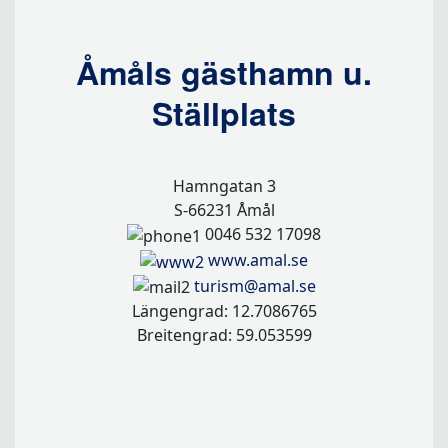
Åmåls gästhamn u.
Ställplats
Hamngatan 3
S-66231 Åmål
0046 532 17098
www.amal.se
turism@amal.se
Längengrad: 12.7086765
Breitengrad: 59.053599