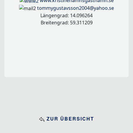
www.kristinehamnsgasthamn.se
tommygustavsson2004@yahoo.se
Längengrad: 14.096264
Breitengrad: 59.311209
ZUR ÜBERSICHT